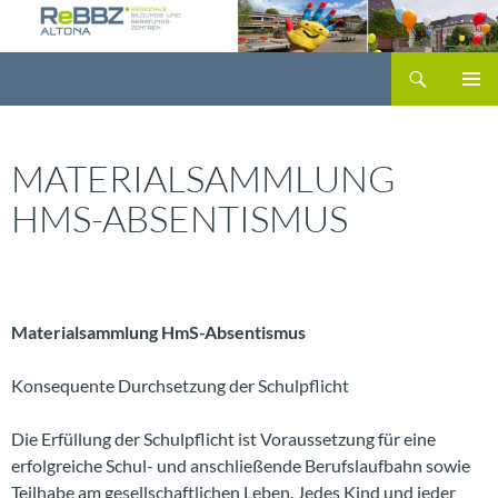
Zum
Inhalt
Suchen
springen
PRIMÄR
MENÜ
MATERIALSAMMLUNG
HMS-ABSENTISMUS
Materialsammlung HmS-Absentismus
Konsequente Durchsetzung der Schulpflicht
Die Erfüllung der Schulpflicht ist Voraussetzung für eine
erfolgreiche Schul- und anschließende Berufslaufbahn sowie
Teilhabe am gesellschaftlichen Leben. Jedes Kind und jeder